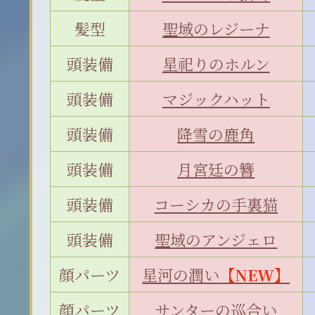
髪型
聖域のレジーナ
頭装備
星祀りのホルン
頭装備
マジックハット
頭装備
降雪の鹿角
頭装備
月宮廷の簪
頭装備
コーシカの手裏猫
頭装備
聖域のアンジェロ
顔パーツ
星河の潤い
【NEW】
顔パーツ
サンターの巡合い