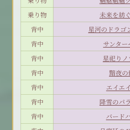
乗り物
魑魅魍魎
乗り物
未来を紡
背中
星河のドラゴ
背中
サンター
背中
星祀りノ
背中
黯夜の
背中
エイエ
背中
降雪のパ
背中
バード