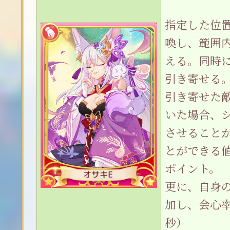
指定した位
喚し、範囲
える。同時
引き寄せる
引き寄せた
いた場合、シ
させること
とができる値は
ポイント。
更に、自身
加し、会心率
秒）