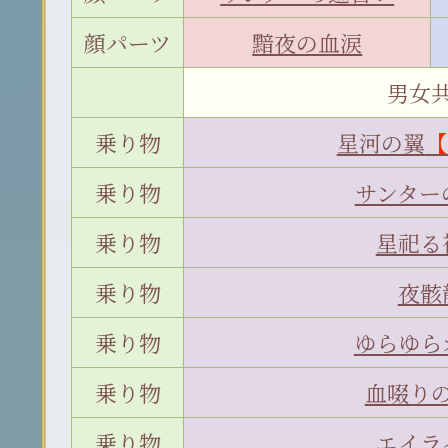
顔パーツ
黯夜の血涙
男女
乗り物
星河の翼
【
乗り物
サンター
乗り物
星祀る
乗り物
夜骸
乗り物
ゆらゆら
乗り物
血啜り
乗り物
エイラ