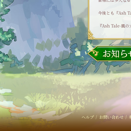
皆様には多大なる
今後とも『Ash 
『Ash Tale-
ヘルプ
｜
お問い合わせ
｜