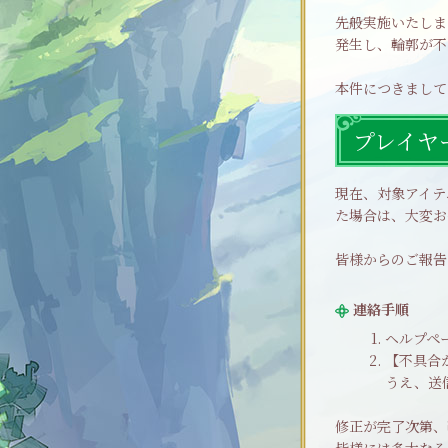
先般実施いたしま
発生し、輪郭が不
本件につきまして
プレイヤ
現在、対象アイテ
た場合は、大変お
皆様からのご報告
連絡手順
ヘルプペ
【不具合
うえ、送
修正が完了次第、