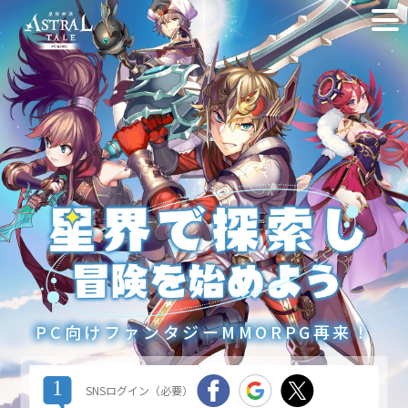
星
PC向けファンタジーMMORPG再来！
1
SNSログイン（必要）