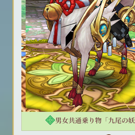
】
男女共通乗り物「九尾の妖