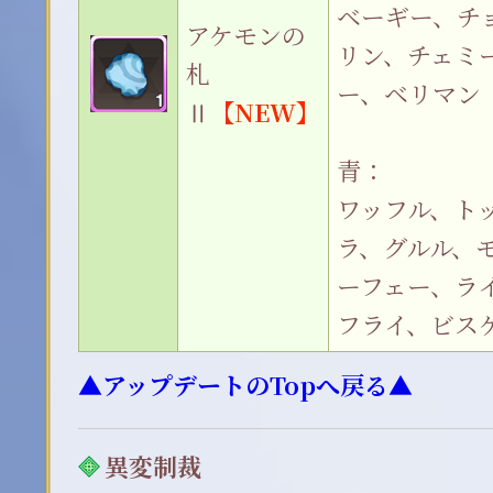
ベーギー、チ
アケモンの
リン、チェミ
札
ー、ベリマン
Ⅱ
【NEW】
青：
ワッフル、ト
ラ、グルル、
ーフェー、ラ
フライ、ビス
▲アップデートのTopへ戻る▲
異変制裁