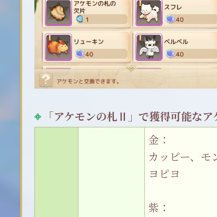
「アケモンの札Ⅱ」で獲得可能なア
金：
カッピー、モ
ヨピヨ
紫：