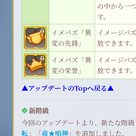
の中から一
す。
イメパズ「異
イメージパ
変の先鋒」
放できます
イメパズ「異
イメージパ
変の栄誉」
放できます
▲アップデートのTopへ戻る▲
新階級
今回のアップデートより、新たな階級
転
」「
帝★鳴神
」を追加しました。