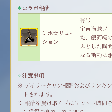
コラボ報酬
称号
宇宙海賊ゴ
レボ☆リュー
た、銀河級
ション
ふとした瞬
なる衝動に
注意事項
デイリークリア報酬およびランキング
トされます。
報酬を受け取らずにリセット時間
は獲得できなくなります。