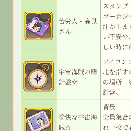
スタンプ
ゴー☆ジ
苦労人・高見
汗が止ま
さん
い不安や
しい時に
アイコン
宇宙海賊の羅
北を指す
針盤☆
の場所」
針盤。
背景
愉快な宇宙海
全員集合
賊☆
れ一枚で