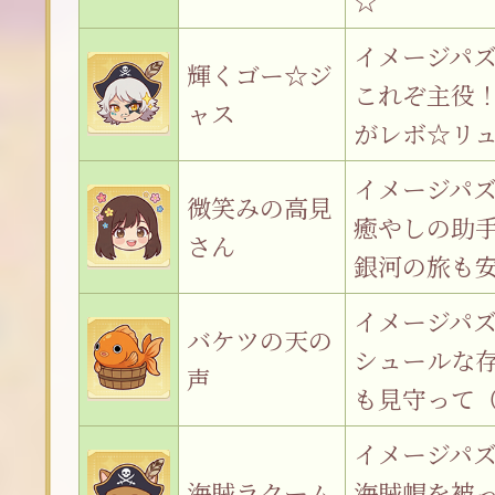
☆
イメージパ
輝くゴー☆ジ
これぞ主役
ャス
がレボ☆リ
イメージパ
微笑みの高見
癒やしの助
さん
銀河の旅も
イメージパ
バケツの天の
シュールな
声
も見守って
イメージパ
海賊ラクーム
海賊帽を被