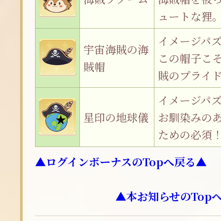
ュートな狸
イメージパ
宇宙海賊の海
この帽子こ
賊帽
賊のプライ
イメージパ
星印の地球儀
お馴染みの
ための必須
▲ログインボーナスのTopへ戻る▲
▲本お知らせのTop