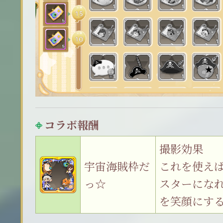
コラボ報酬
撮影効果
宇宙海賊枠だ
これを使え
っ☆
スターにな
を笑顔にす