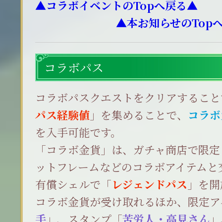
▲コラボイベントのTopへ戻る▲
▲本お知らせのTop
コラボパス
コラボパスクエストをクリアすること
パス経験値
」を集めることで、
コラボ
を入手可能です。
「コラボ金貨」は、ガチャ商店で限定
ットフレームなどのコラボアイテムと
有償シェルで「
レジェンドパス
」を開
コラボ金貨が受け取れるほか、限定ア
手
」、スタンプ「
苦労人・高見さん
」