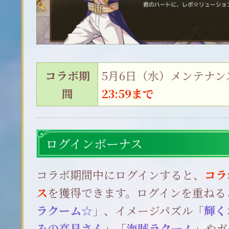
コラボ期
5月6日（水）メンテナン
間
23:59まで
ログインボーナス
コラボ期間中にログインすると、
コラ
ス
を獲得できます。ログインを重ねる
ラクーム☆
」、イメージパズル「
輝く
みの高見さん
」「
海賊ラクーム
」やガ