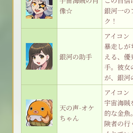
宇宙海賊の肖
この自信
像☆
銀河一の
ク！
アイコン
暴走しが
銀河の助手
える、優
手。彼女
が、銀河
アイコン
宇宙海賊
天の声-オケ
的な金魚
ちゃん
険者の行