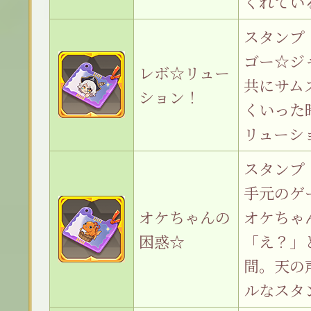
くれてい
スタンプ
ゴー☆ジ
レボ☆リュー
共にサム
ション！
くいった
リューシ
スタンプ
手元のゲ
オケちゃんの
オケちゃ
困惑☆
「え？」
間。天の
ルなスタ